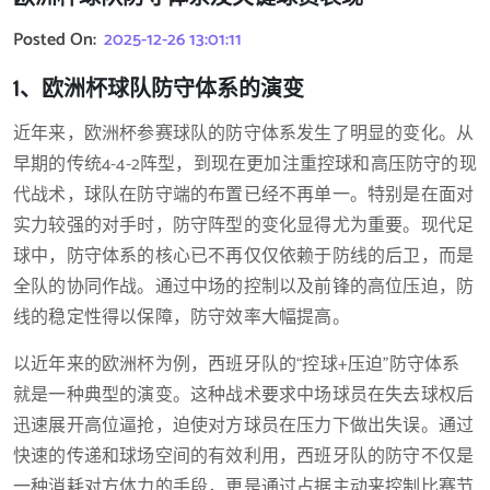
Posted On:
2025-12-26 13:01:11
1、欧洲杯球队防守体系的演变
近年来，欧洲杯参赛球队的防守体系发生了明显的变化。从
早期的传统4-4-2阵型，到现在更加注重控球和高压防守的现
代战术，球队在防守端的布置已经不再单一。特别是在面对
实力较强的对手时，防守阵型的变化显得尤为重要。现代足
球中，防守体系的核心已不再仅仅依赖于防线的后卫，而是
全队的协同作战。通过中场的控制以及前锋的高位压迫，防
线的稳定性得以保障，防守效率大幅提高。
以近年来的欧洲杯为例，西班牙队的“控球+压迫”防守体系
就是一种典型的演变。这种战术要求中场球员在失去球权后
迅速展开高位逼抢，迫使对方球员在压力下做出失误。通过
快速的传递和球场空间的有效利用，西班牙队的防守不仅是
一种消耗对方体力的手段，更是通过占据主动来控制比赛节