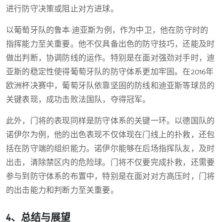
进行防守决策或阻止对方进球。
以葡萄牙队的鲁本·迪亚斯为例，作为中卫，他在防守时的
指挥能力至关重要。他不仅具备出色的防守技巧，还能及时
做出判断，协调防线的运作。特别是在面对强劲对手时，迪
亚斯的稳定性使得葡萄牙队的防守体系更加牢固。在2016年
欧洲杯决赛中，葡萄牙队依靠坚固的防线和迪亚斯等球员的
关键表现，成功击败法国队，夺得冠军。
此外，门将的表现同样是防守体系的关键一环。以德国队的
诺伊尔为例，他的出色表现不仅体现在门线上的扑救，还包
括在防守端的组织能力。诺伊尔能够在后场指挥队友，及时
出击，清除禁区内的危险球。门将不仅要完成扑救，还需要
参与到防守体系的布置中，特别是在面对对方高压时，门将
的出击能力和判断力至关重要。
4、总结与展望