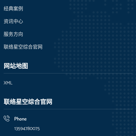
经典案例
资讯中心
服务方向
联络星空综合官网
网站地图
XML
联络星空综合官网
Phone
13594780075