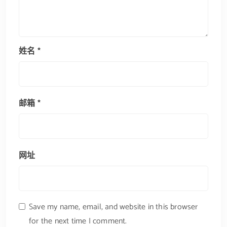
姓名
*
邮箱
*
网址
Save my name, email, and website in this browser
for the next time I comment.