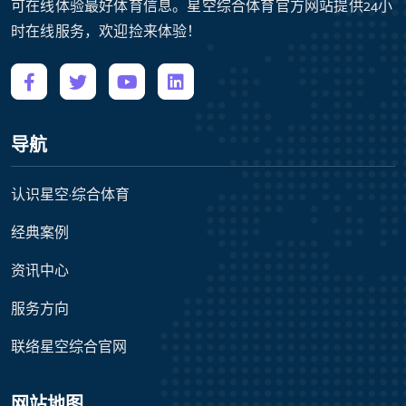
可在线体验最好体育信息。星空综合体育官方网站提供24小
时在线服务，欢迎捡来体验！
导航
认识星空·综合体育
经典案例
资讯中心
服务方向
联络星空综合官网
网站地图