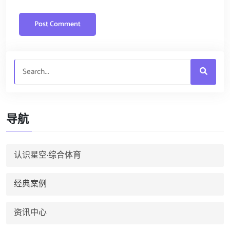
导航
认识星空·综合体育
经典案例
资讯中心