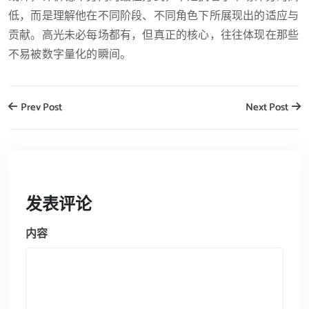
低，而是理解他在不同阶段、不同角色下所展现出的适应与
贡献。高光未必每场都有，但真正的核心，往往体现在那些
不易被数字量化的瞬间。
Prev Post
Next Post
发表评论
内容