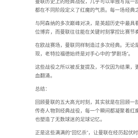
曼联历史上的经典战役，几乎可以单独写成一
都在不同阶段定义了红魔的气质。每一场经典
与阿森纳的多次巅峰对决，是英超历史中最具
位博弈，而曼联往往能在关键时刻掌控比赛节
在欧战赛场，曼联同样制造过多次经典。无论
现，老特拉福德始终是对手心中的“梦剧场”。
这些战役之所以被反复提及，不仅因为结果，
血翻涌。
总结：
回顾曼联的五大高光时刻，其实就是在回顾一
传奇人物到经典战役，每一个瞬间都凝聚着红
也塑造了无数球迷的足球记忆。
正是这些满满的“回忆杀”，让曼联在经历起伏