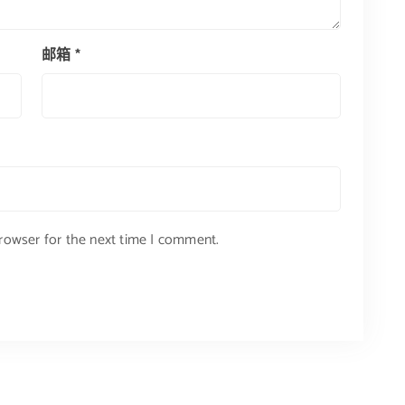
邮箱
*
browser for the next time I comment.