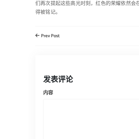
们再次提起这些高光时刻，红色的荣耀依然会
得被铭记。
Prev Post
发表评论
内容