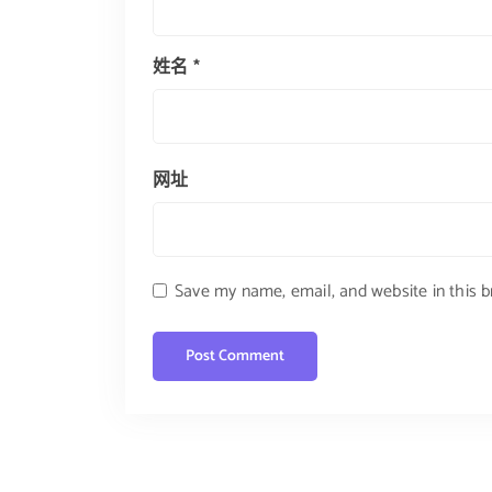
姓名
*
网址
Save my name, email, and website in this 