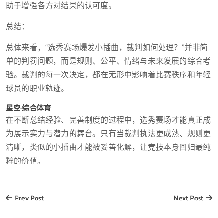
助于增强各方对结果的认可度。
总结：
总体来看，“选秀赛场爆发小插曲，裁判如何处理？”并非简
单的判罚问题，而是规则、公平、情绪与未来发展的综合考
验。裁判的每一次决定，都在无形中影响着比赛秩序和年轻
球员的职业轨迹。
星空·综合体育
在不断总结经验、完善制度的过程中，选秀赛场才能真正成
为展示实力与潜力的舞台。只有当裁判执法更成熟、规则更
清晰，类似的小插曲才能被妥善化解，让竞技本身回归最纯
粹的价值。
Prev Post
Next Post