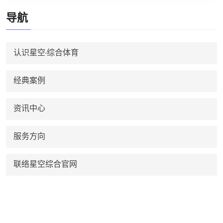
导航
认识星空·综合体育
经典案例
资讯中心
服务方向
联络星空综合官网