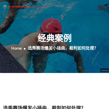
经典案例
Home
选秀赛场爆发小插曲，裁判如何处理？
选秀赛场爆发小插曲，裁判如何处理？