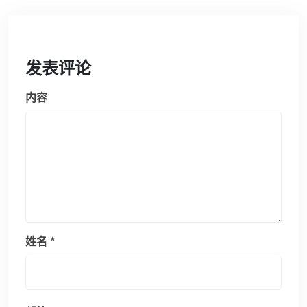
发表评论
内容
姓名
*