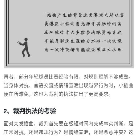
再者，部分年轻球员比赛经验有限，对规则理解不够成熟。
当身体对抗、言语交流或情绪宣泄出现越界行为时，小插曲
便在所难免，这也为裁判的执法提出了更高要求。
2、裁判执法的考验
面对突发插曲，裁判首先要在极短时间内完成事实判断。是
正常对抗，还是违规行为？是情绪宣泄，还是恶意冲突？这