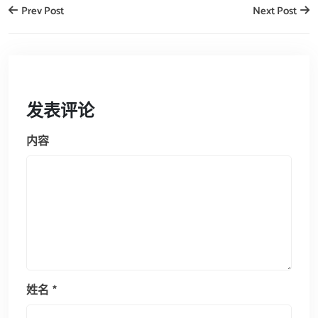
Prev Post
Next Post
发表评论
内容
姓名
*