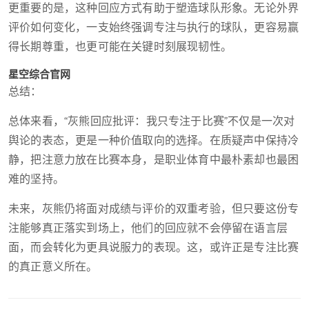
更重要的是，这种回应方式有助于塑造球队形象。无论外界
评价如何变化，一支始终强调专注与执行的球队，更容易赢
得长期尊重，也更可能在关键时刻展现韧性。
星空综合官网
总结：
总体来看，“灰熊回应批评：我只专注于比赛”不仅是一次对
舆论的表态，更是一种价值取向的选择。在质疑声中保持冷
静，把注意力放在比赛本身，是职业体育中最朴素却也最困
难的坚持。
未来，灰熊仍将面对成绩与评价的双重考验，但只要这份专
注能够真正落实到场上，他们的回应就不会停留在语言层
面，而会转化为更具说服力的表现。这，或许正是专注比赛
的真正意义所在。