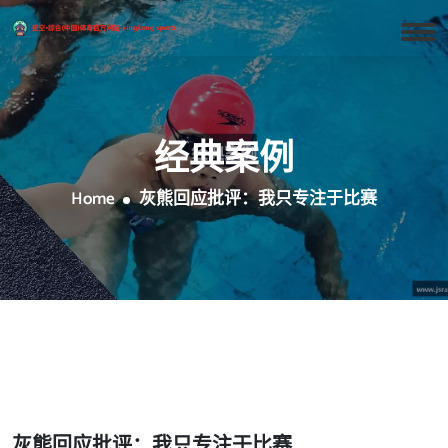
经典案例
Home
灰熊回应批评：我只专注于比赛
灰熊回应批评：我只专注于比赛