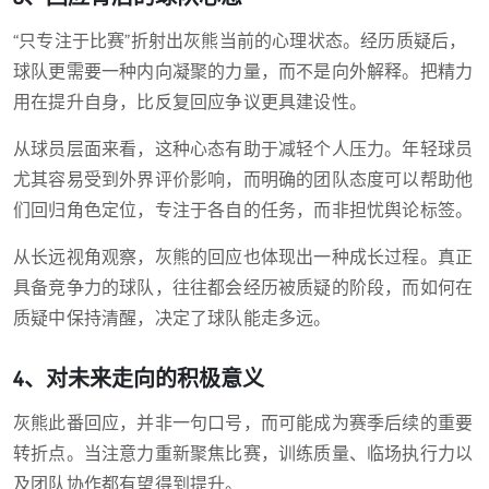
“只专注于比赛”折射出灰熊当前的心理状态。经历质疑后，
球队更需要一种内向凝聚的力量，而不是向外解释。把精力
用在提升自身，比反复回应争议更具建设性。
从球员层面来看，这种心态有助于减轻个人压力。年轻球员
尤其容易受到外界评价影响，而明确的团队态度可以帮助他
们回归角色定位，专注于各自的任务，而非担忧舆论标签。
从长远视角观察，灰熊的回应也体现出一种成长过程。真正
具备竞争力的球队，往往都会经历被质疑的阶段，而如何在
质疑中保持清醒，决定了球队能走多远。
4、对未来走向的积极意义
灰熊此番回应，并非一句口号，而可能成为赛季后续的重要
转折点。当注意力重新聚焦比赛，训练质量、临场执行力以
及团队协作都有望得到提升。